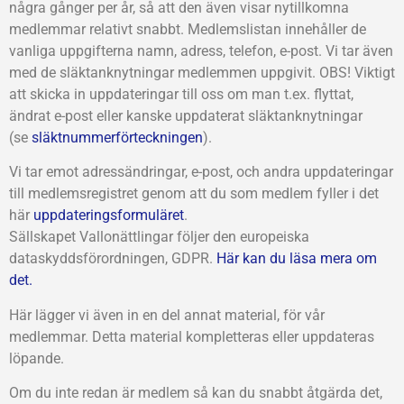
några gånger per år, så att den även visar nytillkomna
medlemmar relativt snabbt. Medlemslistan innehåller de
vanliga uppgifterna namn, adress, telefon, e-post. Vi tar även
med de släktanknytningar medlemmen uppgivit. OBS! Viktigt
att skicka in uppdateringar till oss om man t.ex. flyttat,
ändrat e-post eller kanske uppdaterat släktanknytningar
(se
släktnummerförteckningen
).
Vi tar emot adressändringar, e-post, och andra uppdateringar
till medlemsregistret genom att du som medlem fyller i det
här
uppdateringsformuläret
.
Sällskapet Vallonättlingar följer den europeiska
dataskyddsförordningen, GDPR.
Här kan du läsa mera om
det.
Här lägger vi även in en del annat material, för vår
medlemmar. Detta material kompletteras eller uppdateras
löpande.
Om du inte redan är medlem så kan du snabbt åtgärda det,