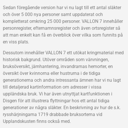
Sedan föregående version har vi nu lagt till ett antal släkter
och över 5 000 nya personer samt uppdaterat och
kompletterat omkring 25 000 personer. VALLON 7 innehåller
personregister, efternamnsregister och även ortsregister så
att man enkelt kan få en överblick över vilka som funnits på
en viss plats.
Dessutom innehåller VALLON 7 ett utökat kringmaterial med
historisk bakgrund. Utöver områden som värvningen,
bruksöversikt, järnhantering, invandrarnas hemorter, en
översikt över kvinnorna eller hustrurna i de tidiga
generationerna och andra intressanta ämnen har vi nu lagt
till detaljerad kartinformation om adresser i vissa
uppländska bruk. Vi har även utnyttjat kartfunktionen i
Disgen för att illustrera flyttningar hos ett antal tidiga
generationer av några släkter. En beskrivning av hur de s.k.
rysshärjningarna 1719 drabbade bruksorterna vid
Upplandskusten finns också med.