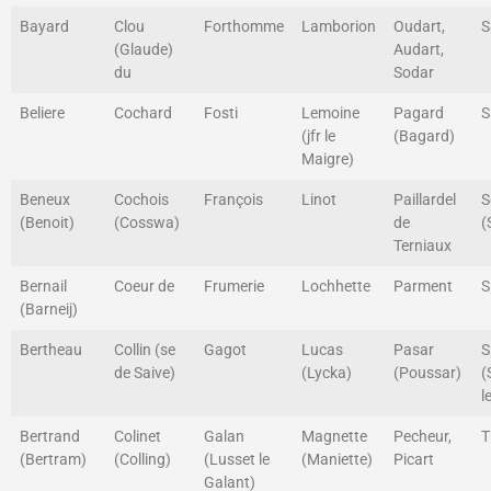
Bayard
Clou
Forthomme
Lamborion
Oudart,
S
(Glaude)
Audart,
du
Sodar
Beliere
Cochard
Fosti
Lemoine
Pagard
S
(jfr le
(Bagard)
Maigre)
Beneux
Cochois
François
Linot
Paillardel
S
(Benoit)
(Cosswa)
de
(
Terniaux
Bernail
Coeur de
Frumerie
Lochhette
Parment
S
(Barneij)
Bertheau
Collin (se
Gagot
Lucas
Pasar
S
de Saive)
(Lycka)
(Poussar)
(
l
Bertrand
Colinet
Galan
Magnette
Pecheur,
T
(Bertram)
(Colling)
(Lusset le
(Maniette)
Picart
Galant)