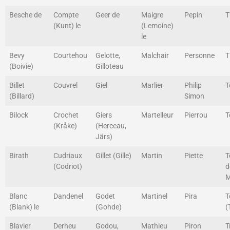
Besche de
Compte
Geer de
Maigre
Pepin
T
(Kunt) le
(Lemoine)
le
Bevy
Courtehou
Gelotte,
Malchair
Personne
T
(Boivie)
Gilloteau
Billet
Couvrel
Giel
Marlier
Philip
T
(Billard)
Simon
Bilock
Crochet
Giers
Martelleur
Pierrou
T
(Kråke)
(Herceau,
Järs)
Birath
Cudriaux
Gillet (Gille)
Martin
Piette
T
(Codriot)
d
M
Blanc
Dandenel
Godet
Martinel
Pira
T
(Blank) le
(Gohde)
(
Blavier
Derheu
Godou,
Mathieu
Piron
T