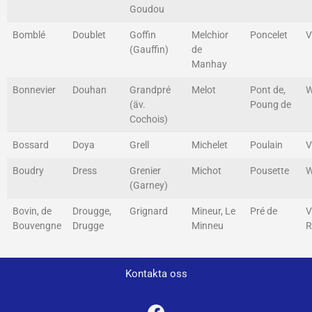
Goudou
Bomblé
Doublet
Goffin
Melchior
Poncelet
V
(Gauffin)
de
Manhay
Bonnevier
Douhan
Grandpré
Melot
Pont de,
W
(äv.
Poung de
Cochois)
Bossard
Doya
Grell
Michelet
Poulain
V
Boudry
Dress
Grenier
Michot
Pousette
W
(Garney)
Bovin, de
Drougge,
Grignard
Mineur, Le
Pré de
V
Bouvengne
Drugge
Minneu
R
Kontakta oss