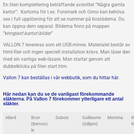
En liten komplettering beträffande avsnittet ”Några gamla
kartor”: Kartorna för t.ex. Forsmark och Gimo kan behöva
ses i full upplösning för att se nummer på bostäderna. Du
kan öppna dem separat. Bilderna finns på mappen
”kringtext\kartor\bilder”
VALLON 7 levereras som ett USB-minne. Materialet består av
html-filer och ingen speciell installation krävs. Man läser den
med sin vanliga web-läsare. Man startar genom att
dubbelklicka på filen start.htm.
Vallon 7 kan beställas i vår webbutik, som du hittar här
.
Här nedan kan du se de vanligast förekommande
släkterna. På Vallon 7 förekommer ytterligare ett antal
släkter.
Allard
Brun
Dubois
Guillaume
Momma
R
(Bernon)
(Gilljam)
R
le