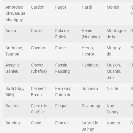
Ambroise
Cardon
Fagot
Hardi
Monier
R
Chevais de
d
Montigny
Anjou
Carlier
Fala de,
Henin
Montagne
R
Falleij
(Henning)
de la
Anthoine,
Chenon
Farke
Herou,
Morgny
R
Tounon
Henrot
de
Asser le
Chevet
Fassin,
Hybinette
Muskin,
R
Ganieu
(Chefue)
Fassing
Mushin,
mm
Bailli (Baji,
Clement
Fer (Fair,
Jonneau
Nis de
R
Bille)
Breda
Faire) de
Basilier
Clerc (de
Ficqué
De Jounge
Noé
R
Clair) le
Donay
Baudou
Close
Flon de
Lagrell le
Nonnet
S
Jalhay