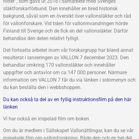
rötter”, som gavs ut 2016 i samarbete med Sveriges
släktforskarförbund. Den innehåller en bred historisk
bakgrund, såväl som en översikt över vallonsläkter och råd
för vallonforskare. Vid tiden för valloninvandringen hörde
Finland till Sverige och de fick en del vallonsläkter. Därför
behandlas den delen relativt fylligt.
Det fortsatta arbetet inom vår forskargrupp har bland annat
resulterat i lanseringen av VALLON 7 december 2023. Den
behandlar omkring 170 vallonsläkter och innehåller
uppgifter och antavlor om ca 147 000 personer. Närmare
information om VALLON 7 får du via länken i sidomenyn och
du kan beställa den i webbshoppen.
Du kan också ta del av en fyllig instruktionsfilm på den här
länken
Vi har också en inspelad film om boken
Om du är medlem i Sällskapet Vallonättlingar, kan du se vår
inspelade film om vallonforskning. Både den och en hel del