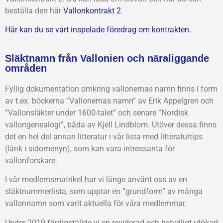
beställa den här
Vallonkontrakt 2
.
Här kan du se vårt inspelade föredrag om kontrakten.
Släktnamn från Vallonien och näraliggande
områden
Fyllig dokumentation omkring vallonernas namn finns i form
av t.ex. böckerna ”Vallonernas namn” av Erik Appelgren och
”Vallonsläkter under 1600-talet” och senare ”Nordisk
vallongenealogi”, båda av Kjell Lindblom. Utöver dessa finns
det en hel del annan litteratur i vår lista med litteraturtips
(länk i sidomenyn), som kan vara intressanta för
vallonforskare.
I vår medlemsmatrikel har vi länge använt oss av en
släktnummerlista, som upptar en ”grundform” av många
vallonnamn som varit aktuella för våra medlemmar.
Under 2019 färdigställde vi en reviderad och betydligt utökad