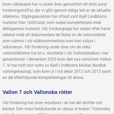
Inom sällskapet har vi under åren genomfört ett stort antal
forskningsträffar, där vi gått igenom tidiga led av de aktuella
släkterna. Utgångspunkten har oftast varit Kjell Lindbloms
material från 1600-talet, som sedan kompletterats med
deltagarnas material. Vår forskargrupp har sedan efter hand
arbetat med att dokumentera de flesta av de vallonsläkter
som nämns i vår släktnummerlista som kan väljas i
sidomenyn. Vår forskning under åren om de olika
vallonsläkterna har bl.a. resulterat i vår Vallondatabas i sex
generationer. I december 2023 kom den nya versionen Vallon
7. Vi har haft stor nytta av Kjell Lindbloms böcker, Nordisk
vallongenealogi, som kom ut i två delar 2012 och 2013 samt
en del efterföljande kompletteringar till dessa.
Vallon 7 och Vallonska rötter
Vår forskning har även resulterat i en hel del skrifter och
böcker. Den mest heltäckande av dessa är boken ”Vallonska