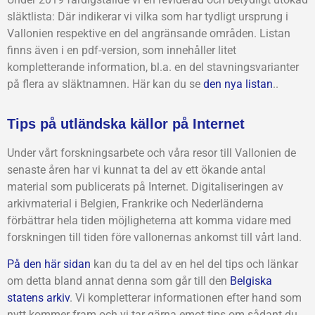
släktlista: Där indikerar vi vilka som har tydligt ursprung i
Vallonien respektive en del angränsande områden. Listan
finns även i en pdf-version, som innehåller litet
kompletterande information, bl.a. en del stavningsvarianter
på flera av släktnamnen. Här kan du se
den nya listan
..
Tips på utländska källor på Internet
Under vårt forskningsarbete och våra resor till Vallonien de
senaste åren har vi kunnat ta del av ett ökande antal
material som publicerats på Internet. Digitaliseringen av
arkivmaterial i Belgien, Frankrike och Nederländerna
förbättrar hela tiden möjligheterna att komma vidare med
forskningen till tiden före vallonernas ankomst till vårt land.
På den här sidan
kan du ta del av en hel del tips och länkar
om detta bland annat denna som går till den
Belgiska
statens arkiv
. Vi kompletterar informationen efter hand som
nytt kommer fram och vi tar gärna emot tips om sådant du