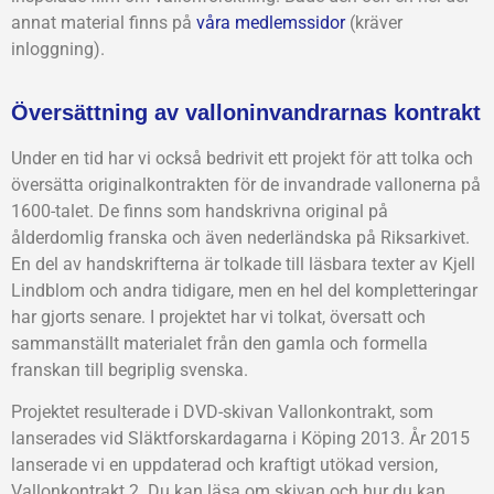
annat material finns på
våra medlemssidor
(kräver
inloggning).
Översättning av valloninvandrarnas kontrakt
Under en tid har vi också bedrivit ett projekt för att tolka och
översätta originalkontrakten för de invandrade vallonerna på
1600-talet. De finns som handskrivna original på
ålderdomlig franska och även nederländska på Riksarkivet.
En del av handskrifterna är tolkade till läsbara texter av Kjell
Lindblom och andra tidigare, men en hel del kompletteringar
har gjorts senare. I projektet har vi tolkat, översatt och
sammanställt materialet från den gamla och formella
franskan till begriplig svenska.
Projektet resulterade i DVD-skivan Vallonkontrakt, som
lanserades vid Släktforskardagarna i Köping 2013. År 2015
lanserade vi en uppdaterad och kraftigt utökad version,
Vallonkontrakt 2. Du kan läsa om skivan och hur du kan